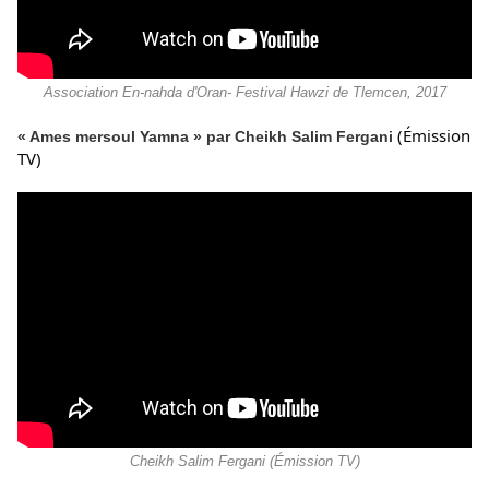
Association En-nahda d'Oran- Festival Hawzi de Tlemcen, 2017
 (Émission 
« Ames mersoul Yamna » par Cheikh Salim Fergani
TV)
Cheikh Salim Fergani (Émission TV)