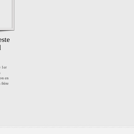
ste
d
e 1er
n
ion en
 frère