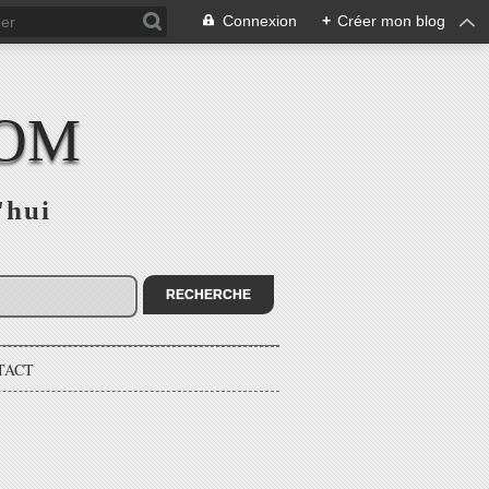
Connexion
+
Créer mon blog
COM
'hui
TACT