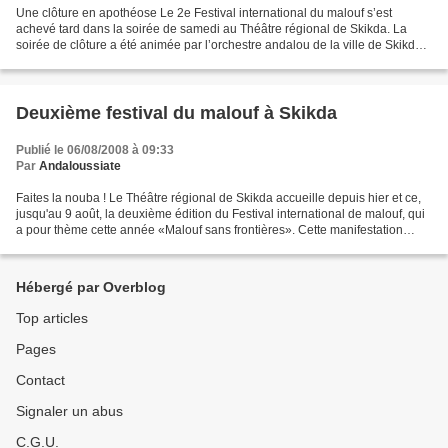
Une clôture en apothéose Le 2e Festival international du malouf s’est
achevé tard dans la soirée de samedi au Théâtre régional de Skikda. La
soirée de clôture a été animée par l’orchestre andalou de la ville de Skikda,
l’orchestre régional du malouf et...
Deuxième festival du malouf à Skikda
Publié le 06/08/2008 à 09:33
Par
Andaloussiate
Faites la nouba ! Le Théâtre régional de Skikda accueille depuis hier et ce,
jusqu'au 9 août, la deuxième édition du Festival international de malouf, qui
a pour thème cette année «Malouf sans frontières». Cette manifestation
regroupe plus d'une centaine...
Hébergé par Overblog
Top articles
Pages
Contact
Signaler un abus
C.G.U.