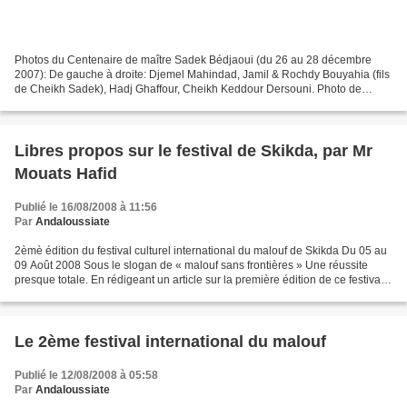
Photos du Centenaire de maître Sadek Bédjaoui (du 26 au 28 décembre
2007): De gauche à droite: Djemel Mahindad, Jamil & Rochdy Bouyahia (fils
de Cheikh Sadek), Hadj Ghaffour, Cheikh Keddour Dersouni. Photo de
famille, en compagnie de Mrs. Brahim Belledjreb,...
Libres propos sur le festival de Skikda, par Mr
Mouats Hafid
Publié le 16/08/2008 à 11:56
Par
Andaloussiate
2èmè édition du festival culturel international du malouf de Skikda Du 05 au
09 Août 2008 Sous le slogan de « malouf sans frontières » Une réussite
presque totale. En rédigeant un article sur la première édition de ce festival,
paru dans plusieurs sites...
Le 2ème festival international du malouf
Publié le 12/08/2008 à 05:58
Par
Andaloussiate