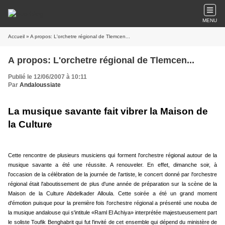
MENU
Accueil
» A propos: L'orchetre régional de Tlemcen...
A propos: L'orchetre régional de Tlemcen...
Publié le 12/06/2007 à 10:11
Par
Andaloussiate
La musique savante fait vibrer la Maison de
la Culture
Cette rencontre de plusieurs musiciens qui forment l'orchestre régional autour de la
musique savante a été une réussite. A renouveler. En effet, dimanche soir, à
l'occasion de la célébration de la journée de l'artiste, le concert donné par l'orchestre
régional était l'aboutissement de plus d'une année de préparation sur la scène de la
Maison de la Culture Abdelkader Alloula. Cette soirée a été un grand moment
d'émotion puisque pour la première fois l'orchestre régional a présenté une nouba de
la musique andalouse qui s'intitule «Raml El Achiya» interprétée majestueusement part
le soliste Toufik Benghabrit qui fut l'invité de cet ensemble qui dépend du ministère de