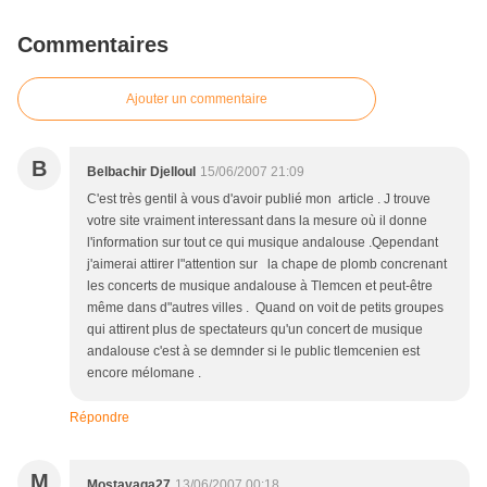
Commentaires
Ajouter un commentaire
B
Belbachir Djelloul
15/06/2007 21:09
C'est très gentil à vous d'avoir publié mon article . J trouve
votre site vraiment interessant dans la mesure où il donne
l'information sur tout ce qui musique andalouse .Qependant
j'aimerai attirer l"attention sur la chape de plomb concrenant
les concerts de musique andalouse à Tlemcen et peut-être
même dans d"autres villes . Quand on voit de petits groupes
qui attirent plus de spectateurs qu'un concert de musique
andalouse c'est à se demnder si le public tlemcenien est
encore mélomane .
Répondre
M
Mostavaga27
13/06/2007 00:18