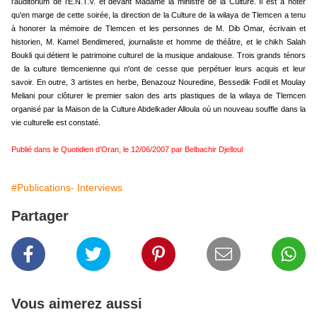
l'auditorium de l'E.N.T.V. et devant Madame la ministre de la Culture. Il est à noter
qu'en marge de cette soirée, la direction de la Culture de la wilaya de Tlemcen a tenu
à honorer la mémoire de Tlemcen et les personnes de M. Dib Omar, écrivain et
historien, M. Kamel Bendimered, journaliste et homme de théâtre, et le chikh Salah
Boukli qui détient le patrimoine culturel de la musique andalouse. Trois grands ténors
de la culture tlemcenienne qui n'ont de cesse que perpétuer leurs acquis et leur
savoir. En outre, 3 artistes en herbe, Benazouz Nouredine, Bessedik Fodil et Moulay
Meliani pour clôturer le premier salon des arts plastiques de la wilaya de Tlemcen
organisé par la Maison de la Culture Abdelkader Alloula où un nouveau souffle dans la
vie culturelle est constaté.
Publié dans le Quotidien d’Oran, le 12/06/2007 par Belbachir Djelloul
#Publications- Interviews
Partager
Vous aimerez aussi