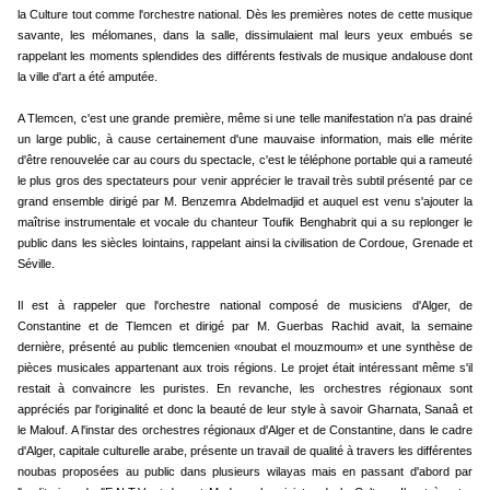
la Culture tout comme l'orchestre national. Dès les premières notes de cette musique
savante, les mélomanes, dans la salle, dissimulaient mal leurs yeux embués se
rappelant les moments splendides des différents festivals de musique andalouse dont
la ville d'art a été amputée.
A Tlemcen, c'est une grande première, même si une telle manifestation n'a pas drainé
un large public, à cause certainement d'une mauvaise information, mais elle mérite
d'être renouvelée car au cours du spectacle, c'est le téléphone portable qui a rameuté
le plus gros des spectateurs pour venir apprécier le travail très subtil présenté par ce
grand ensemble dirigé par M. Benzemra Abdelmadjid et auquel est venu s'ajouter la
maîtrise instrumentale et vocale du chanteur Toufik Benghabrit qui a su replonger le
public dans les siècles lointains, rappelant ainsi la civilisation de Cordoue, Grenade et
Séville.
Il est à rappeler que l'orchestre national composé de musiciens d'Alger, de
Constantine et de Tlemcen et dirigé par M. Guerbas Rachid avait, la semaine
dernière, présenté au public tlemcenien «noubat el mouzmoum» et une synthèse de
pièces musicales appartenant aux trois régions. Le projet était intéressant même s'il
restait à convaincre les puristes. En revanche, les orchestres régionaux sont
appréciés par l'originalité et donc la beauté de leur style à savoir Gharnata, Sanaâ et
le Malouf. A l'instar des orchestres régionaux d'Alger et de Constantine, dans le cadre
d'Alger, capitale culturelle arabe, présente un travail de qualité à travers les différentes
noubas proposées au public dans plusieurs wilayas mais en passant d'abord par