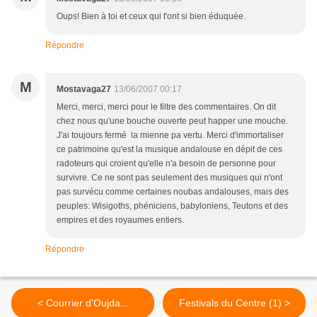
Oups! Bien à toi et ceux qui t'ont si bien éduquée.
Répondre
M
Mostavaga27
13/06/2007 00:17
Merci, merci, merci pour le filtre des commentaires. On dit
chez nous qu'une bouche ouverte peut happer une mouche.
J'ai toujours fermé la mienne pa vertu. Merci d'immortaliser
ce patrimoine qu'est la musique andalouse en dépit de ces
radoteurs qui croient qu'elle n'a besoin de personne pour
survivre. Ce ne sont pas seulement des musiques qui n'ont
pas survécu comme certaines noubas andalouses, mais des
peuples: Wisigoths, phéniciens, babyloniens, Teutons et des
empires et des royaumes entiers.
Répondre
< Courrier d'Oujda...
Festivals du Centre (1) >