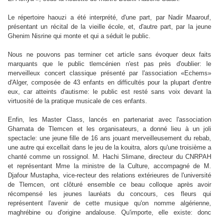
Le répertoire haouzi a été interprété, d'une part, par Nadir Maarouf,
présentant un récital de la vieille école, et, d'autre part, par la jeune
Ghenim Nisrine qui monte et qui a séduit le public.
Nous ne pouvons pas terminer cet article sans évoquer deux faits
marquants que le public tlemcénien n'est pas près d'oublier: le
merveilleux concert classique présenté par l'association «Echems»
d'Alger, composée de 43 enfants en difficultés pour la plupart d'entre
eux, car atteints d'autisme: le public est resté sans voix devant la
virtuosité de la pratique musicale de ces enfants.
Enfin, les Master Class, lancés en partenariat avec l'association
Gharnata de Tlemcen et les organisateurs, a donné lieu à un joli
spectacle: une jeune fille de 16 ans jouant merveilleusement du rebab,
une autre qui excellait dans le jeu de la kouitra, alors qu'une troisième a
chanté comme un rossignol. M. Hachi Slimane, directeur du CNRPAH
et représentant Mme la ministre de la Culture, accompagné de M.
Djafour Mustapha, vice-recteur des relations extérieures de l'université
de Tlemcen, ont clôturé ensemble ce beau colloque après avoir
récompensé les jeunes lauréats du concours, ces fleurs qui
représentent l'avenir de cette musique qu'on nomme algérienne,
maghrébine ou d'origine andalouse. Qu'importe, elle existe: donc