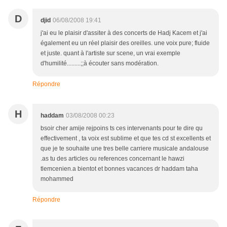
D
djid
06/08/2008 19:41
j'ai eu le plaisir d'assiter à des concerts de Hadj Kacem et j'ai
également eu un réel plaisir des oreilles. une voix pure; fluide
et juste. quant à l'artiste sur scene, un vrai exemple
d'humilité.........;;à écouter sans modération.
Répondre
H
haddam
03/08/2008 00:23
bsoir cher amije rejpoins ts ces intervenants pour te dire qu
effectivement , ta voix est sublime et que tes cd st excellents et
que je te souhaite une tres belle carriere musicale andalouse
.as tu des articles ou references concernant le hawzi
tlemcenien.a bientot et bonnes vacances dr haddam taha
mohammed
Répondre