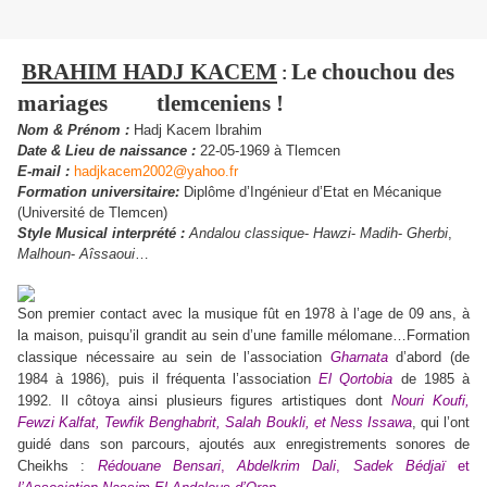
BRAHIM HADJ KACEM
Le chouchou des
:
mariages tlemceniens !
Nom & Prénom :
Hadj Kacem Ibrahim
Date & Lieu de naissance :
22-05-1969 à Tlemcen
E-mail :
hadjkacem2002@yahoo.fr
Formation universitaire:
Diplôme d’Ingénieur d’Etat en Mécanique
(Université de Tlemcen)
Style Musical interprété :
Andalou classique
-
Hawzi
-
Madih
-
Gherbi
,
Malhoun
-
Aîssaoui
…
Son premier contact avec la musique fût en 1978 à l’age de 09 ans, à
la maison, puisqu’il grandit au sein d’une famille mélomane…Formation
classique nécessaire au sein de l’association
Gharnata
d’abord (de
1984 à 1986), puis il fréquenta l’association
El Qortobia
de 1985 à
1992. Il côtoya ainsi plusieurs figures artistiques dont
Nouri Koufi,
Fewzi Kalfat, Tewfik Benghabrit, Salah Boukli, et Ness Issawa
, qui l’ont
guidé dans son parcours, ajoutés aux enregistrements sonores de
Cheikhs :
Rédouane Bensari
,
Abdelkrim Dali
,
Sadek Bédjaï
et