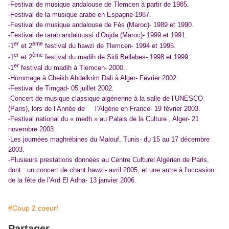
-Festival de musique andalouse de Tlemcen à partir de 1985.
-Festival de la musique arabe en Espagne-1987.
-Festival de musique andalouse de Fès (Maroc)- 1989 et 1990.
-Festival de tarab andaloussi d’Oujda (Maroc)- 1999 et 1991.
er
ème
-
1
et 2
festival du hawzi de Tlemcen- 1994 et 1995.
er
ème
-1
et 2
festival du madih de Sidi Bellabes- 1998 et 1999.
er
-1
festival du madih à Tlemcen- 2000.
-Hommage à Cheikh Abdelkrim Dali à Alger- Février 2002.
-Festival de Timgad- 05 juillet 2002.
-Concert de musique classique algérienne à la salle de l’UNESCO
(Paris), lors de l’Année de
l’Algérie en France- 19 février 2003.
-Festival national du « medh » au Palais de la Culture , Alger- 21
novembre 2003.
-Les journées maghrébines du Malouf, Tunis- du 15 au 17 décembre
2003.
-Plusieurs prestations données au Centre Culturel Algérien de Paris,
dont : un concert de chant hawzi- avril 2005, et une autre à l’occasion
de la fête de l’Aïd El Adha- 13 janvier 2006.
#Coup 2 coeur!
Partager