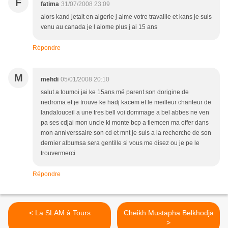
F
fatima
31/07/2008 23:09
alors kand jetait en algerie j aime votre travaille et kans je suis
venu au canada je l aiome plus j ai 15 ans
Répondre
M
mehdi
05/01/2008 20:10
salut a toumoi jai ke 15ans mé parent son dorigine de
nedroma et je trouve ke hadj kacem et le meilleur chanteur de
landalouceil a une tres bell voi dommage a bel abbes ne ven
pa ses cdjai mon uncle ki monte bcp a tlemcen ma offer dans
mon anniverssaire son cd et mnt je suis a la recherche de son
dernier albumsa sera gentille si vous me disez ou je pe le
trouvermerci
Répondre
< La SLAM à Tours
Cheikh Mustapha Belkhodja
>