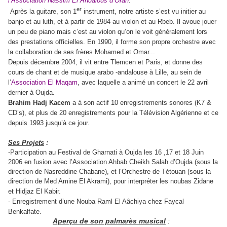
l’Association Nassim El Andalous d’Oran
.
er
Après la guitare, son 1
instrument, notre artiste s’est vu initier au
banjo et au luth, et à partir de 1984 au violon et au Rbeb. Il avoue jouer
un peu de piano mais c’est au violon qu’on le voit généralement lors
des prestations officielles. En 1990, il forme son propre orchestre avec
la collaboration de ses frères Mohamed et Omar...
Depuis décembre 2004, il vit entre Tlemcen et Paris, et donne des
cours de chant et de musique arabo -andalouse à Lille, au sein de
l’
Association El Maqam
, avec laquelle a animé un concert le 22 avril
dernier à Oujda.
Brahim Hadj Kacem
a à son actif 10 enregistrements sonores (K7 &
CD’s), et plus de 20 enregistrements pour la Télévision Algérienne et ce
depuis 1993 jusqu’à ce jour.
Ses Projets
:
-Participation au Festival de Gharnati à Oujda les 16 ,17 et 18 Juin
2006 en fusion avec l’Association Ahbab Cheikh Salah d’Oujda (sous la
direction de Nasreddine Chabane), et l’Orchestre de Tétouan (sous la
direction de Med Amine El Akrami), pour interpréter les noubas Zidane
et Hidjaz El Kabir
.
- Enregistrement d’une Nouba Raml El Aâchiya
chez Faycal
Benkalfate.
Aperçu de son palmarès musical
: