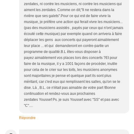
zerdates, ni contre les musiciens, ni contre les musiciens qui
aiment les zerdates. Comme on dit;"Il ne restera dans la
rivière que ses galets".Pour ce qui est de faire vivre la
musique, je préfère une action qui ferait vivre les musiciens...
(pas des musiciens assistés , payés par ceux qui n'ont jamais
écouté cette musique) par exemple quand on arrivera à faire
déplacer les gens aux concerts qui payeront aimablement
leur place ... et qui demanderont en contre-partie un
programme de qualité.B.L êtes-vous disposer à
payez aimablement vos places lors des concerts ?Et pour
faire de la musique, il y a 1001 façons de procéder, inutile
pour cela de le crier sur les toits, les musiciens anonymes
sont majoritaires je pense et quelque part ils sont plus
méritant, car c'est eux qui remplissent les salles, qu'on se le
dise. Là , B.L. ce n'était pas aimable de votre part !Bonne
continuation et rendez-vous aux prochaines
zerdates Youssef Ps. je suis Youssef avec "SS" et pas avec
"C"....
Répondre