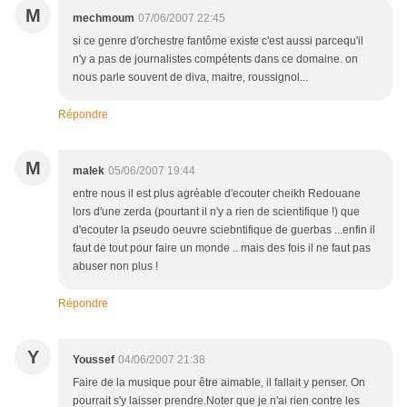
M
mechmoum
07/06/2007 22:45
si ce genre d'orchestre fantôme existe c'est aussi parcequ'il
n'y a pas de journalistes compétents dans ce domaine. on
nous parle souvent de diva, maitre, roussignol...
Répondre
M
malek
05/06/2007 19:44
entre nous il est plus agréable d'ecouter cheikh Redouane
lors d'une zerda (pourtant il n'y a rien de scientifique !) que
d'ecouter la pseudo oeuvre sciebntifique de guerbas ...enfin il
faut de tout pour faire un monde .. mais des fois il ne faut pas
abuser non plus !
Répondre
Y
Youssef
04/06/2007 21:38
Faire de la musique pour être aimable, il fallait y penser. On
pourrait s'y laisser prendre.Noter que je n'ai rien contre les