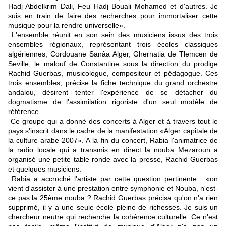
Hadj Abdelkrim Dali, Feu Hadj Bouali Mohamed et d'autres. Je
suis en train de faire des recherches pour immortaliser cette
musique pour la rendre universelle».
L'ensemble réunit en son sein des musiciens issus des trois
ensembles régionaux, représentant trois écoles classiques
algériennes, Cordouane Sanâa Alger, Ghernatia de Tlemcen de
Seville, le malouf de Constantine sous la direction du prodige
Rachid Guerbas, musicologue, compositeur et pédagogue. Ces
trois ensembles, précise la fiche technique du grand orchestre
andalou, désirent tenter l'expérience de se détacher du
dogmatisme de l'assimilation rigoriste d'un seul modèle de
référence.
Ce groupe qui a donné des concerts à Alger et à travers tout le
pays s'inscrit dans le cadre de la manifestation «Alger capitale de
la culture arabe 2007». A la fin du concert, Rabia l'animatrice de
la radio locale qui a transmis en direct la nouba Mezaroun a
organisé une petite table ronde avec la presse, Rachid Guerbas
et quelques musiciens.
Rabia a accroché l'artiste par cette question pertinente : «on
vient d'assister à une prestation entre symphonie et Nouba, n'est-
ce pas la 25ème nouba ? Rachid Guerbas précisa qu'on n'a rien
supprimé, il y a une seule école pleine de richesses. Je suis un
chercheur neutre qui recherche la cohérence culturelle. Ce n'est