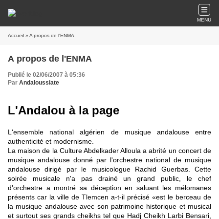
MENU
Accueil
» A propos de l'ENMA
A propos de l'ENMA
Publié le 02/06/2007 à 05:36
Par
Andaloussiate
L'Andalou à la page
L'ensemble national algérien de musique andalouse entre
authenticité et modernisme.
La maison de la Culture Abdelkader Alloula a abrité un concert de
musique andalouse donné par l'orchestre national de musique
andalouse dirigé par le musicologue Rachid Guerbas. Cette
soirée musicale n'a pas drainé un grand public, le chef
d'orchestre a montré sa déception en saluant les mélomanes
présents car la ville de Tlemcen a-t-il précisé «est le berceau de
la musique andalouse avec son patrimoine historique et musical
et surtout ses grands cheikhs tel que Hadj Cheikh Larbi Bensari,