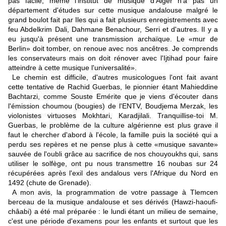
pas facile, même l'institut de musique d'Alger n'a pas un
département d'études sur cette musique andalouse malgré le
grand boulot fait par Iles qui a fait plusieurs enregistrements avec
feu Abdelkrim Dali, Dahmane Benachour, Serri et d'autres. Il y a
eu jusqu'à présent une transmission archaïque. Le «mur de
Berlin» doit tomber, on renoue avec nos ancêtres. Je comprends
les conservateurs mais on doit rénover avec l'Ijtihad pour faire
atteindre à cette musique l'universalité».
Le chemin est difficile, d'autres musicologues l'ont fait avant
cette tentative de Rachid Guerbas, le pionnier étant Mahieddine
Bachtarzi, comme Souste Emérite que je viens d'écouter dans
l'émission choumou (bougies) de l'ENTV, Boudjema Merzak, les
violonistes virtuoses Mokhtari, Karadjilali. Tranquillise-toi M.
Guerbas, le problème de la culture algérienne est plus grave il
faut le chercher d'abord à l'école, la famille puis la société qui a
perdu ses repères et ne pense plus à cette «musique savante»
sauvée de l'oubli grâce au sacrifice de nos chouyoukhs qui, sans
utiliser le solfège, ont pu nous transmettre 16 noubas sur 24
récupérées après l'exil des andalous vers l'Afrique du Nord en
1492 (chute de Grenade).
A mon avis, la programmation de votre passage à Tlemcen
berceau de la musique andalouse et ses dérivés (Hawzi-haoufi-
châabi) a été mal préparée : le lundi étant un milieu de semaine,
c'est une période d'examens pour les enfants et surtout que les