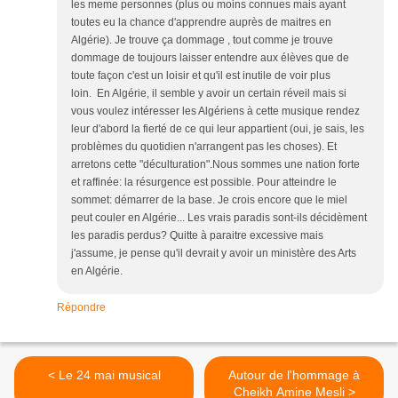
les meme personnes (plus ou moins connues mais ayant
toutes eu la chance d'apprendre auprès de maitres en
Algérie). Je trouve ça dommage , tout comme je trouve
dommage de toujours laisser entendre aux élèves que de
toute façon c'est un loisir et qu'il est inutile de voir plus
loin. En Algérie, il semble y avoir un certain réveil mais si
vous voulez intéresser les Algériens à cette musique rendez
leur d'abord la fierté de ce qui leur appartient (oui, je sais, les
problèmes du quotidien n'arrangent pas les choses). Et
arretons cette "déculturation".Nous sommes une nation forte
et raffinée: la résurgence est possible. Pour atteindre le
sommet: démarrer de la base. Je crois encore que le miel
peut couler en Algérie... Les vrais paradis sont-ils décidèment
les paradis perdus? Quitte à paraitre excessive mais
j'assume, je pense qu'il devrait y avoir un ministère des Arts
en Algérie.
Répondre
< Le 24 mai musical
Autour de l'hommage à
Cheikh Amine Mesli >