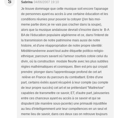
S
Sabrina
04/06/2007 19:10
Je trouve dommage que cette musique soit encore l'apanage
de personnes ayant eu accès à une certaine éducation et les
conditions réunies pour pouvoir la cotoyer (j'en fais moi-
meme partie donc je ne vais pas cracher dans la soupe),
alors que la musique andalouse devrait s'inscrire dans le B-A
BA de l'éducation populaire algérienne et ce, dans l'interet de
la transmission de notre patrimoine mais aussi de notre
histoire, et d'une réappropriation de notre propre identité:
Méditérranéenne avant tout autre étiquette politico-religio-
ethnique; parcours savant où l'amour courtois cotoie celui du
divin, où la construction modale fleurte avec les plus subtiles
règles mathématiques et cosmiques. Bien est pris qui croyait
prendre: plonger dans l'apprentissage profond de cet art
relève en France du parcours du combattant. Entre d'une
part, certains éxilés ayant récupéré à leur compte (au compte
de leur propre succès) cet art et se prétendant "Maitre/sse"
capables de transmettre ce savoir, ET, d'autre part, jalouseries
entre ces chanceux ayant eu accès à ce savoir et qui se
disputent (de manière sous-jacente) une primauté injustifiée
au lieu d'intelligemment unir leur compétences en un seul et
meme lieu de savoir, dans ces deux cas on retrouve toujours