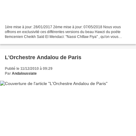
1ère mise à jour: 28/01/2017 2ème mise à jour: 07/05/2018 Nous vous
offrons en exclusivité ces différentes versions du beau Hawzi du poète
tlemcenien Cheikh Saïd El Mendaci: "Nassi Chtfaw Fiya" , qu'on vous
propose d'écouter avec des interprétations différentes:...
L'Orchestre Andalou de Paris
Publié le 11/12/2010 à 09:29
Par
Andaloussiate