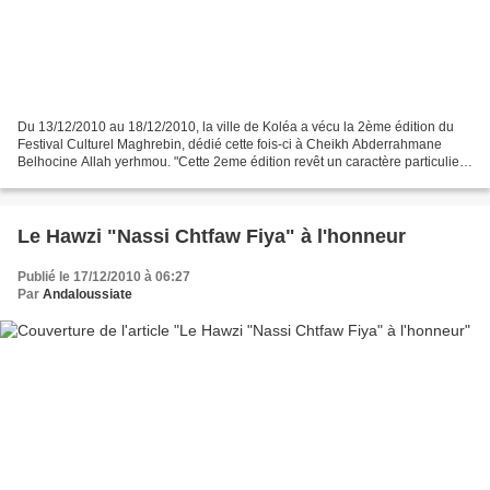
Du 13/12/2010 au 18/12/2010, la ville de Koléa a vécu la 2ème édition du
Festival Culturel Maghrebin, dédié cette fois-ci à Cheikh Abderrahmane
Belhocine Allah yerhmou. "Cette 2eme édition revêt un caractère particulier,
car ce festival vient d'être inscrit...
Le Hawzi "Nassi Chtfaw Fiya" à l'honneur
Publié le 17/12/2010 à 06:27
Par
Andaloussiate