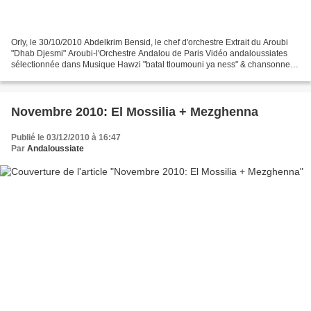
Orly, le 30/10/2010 Abdelkrim Bensid, le chef d'orchestre Extrait du Aroubi
"Dhab Djesmi" Aroubi-l'Orchestre Andalou de Paris Vidéo andaloussiates
sélectionnée dans Musique Hawzi "batal tloumouni ya ness" & chansonnette
Batal tloumouni + Chansonnette...
Novembre 2010: El Mossilia + Mezghenna
Publié le 03/12/2010 à 16:47
Par
Andaloussiate