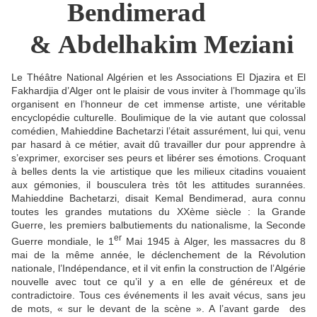
Bendimerad
& Abdelhakim Meziani
Le Théâtre National Algérien et les Associations El Djazira et El
Fakhardjia d’Alger ont le plaisir de vous inviter à l’hommage qu’ils
organisent en l’honneur de cet immense artiste, une véritable
encyclopédie culturelle. Boulimique de la vie autant que colossal
comédien, Mahieddine Bachetarzi l’était assurément, lui qui, venu
par hasard à ce métier, avait dû travailler dur pour apprendre à
s’exprimer, exorciser ses peurs et libérer ses émotions. Croquant
à belles dents la vie artistique que les milieux citadins vouaient
aux gémonies, il bousculera très tôt les attitudes surannées.
Mahieddine Bachetarzi, disait Kemal Bendimerad, aura connu
toutes les grandes mutations du XXème siècle : la Grande
Guerre, les premiers balbutiements du nationalisme, la Seconde
er
Guerre mondiale, le 1
Mai 1945 à Alger, les massacres du 8
mai de la même année, le déclenchement de la Révolution
nationale, l’Indépendance, et il vit enfin la construction de l’Algérie
nouvelle avec tout ce qu’il y a en elle de généreux et de
contradictoire. Tous ces événements il les avait vécus, sans jeu
de mots, « sur le devant de la scène ». A l’avant garde des