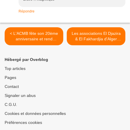
Répondre
< L'ACMB fête son 20ème
Les associations El Djazira
anniversaire et rend
& El Fakhardjia d'Alger
hommage à Dr.Amine Kalfat
rendent hommage à Cheikh
Mahieddine Bachtarzi le
11/05/2018 au TNA >
Hébergé par Overblog
Top articles
Pages
Contact
Signaler un abus
C.G.U.
Cookies et données personnelles
Préférences cookies