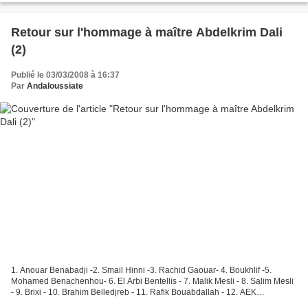
Retour sur l'hommage à maître Abdelkrim Dali
(2)
Publié le 03/03/2008 à 16:37
Par
Andaloussiate
1. Anouar Benabadji -2. Smail Hinni -3. Rachid Gaouar- 4. Boukhlif -5.
Mohamed Benachenhou- 6. El Arbi Bentellis - 7. Malik Mesli - 8. Salim Mesli
- 9. Brixi - 10. Brahim Belledjreb - 11. Rafik Bouabdallah - 12. AEK
Bendameche - 13. Amine Kalfat. 1. Yacine...