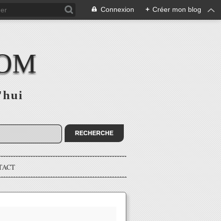
Connexion
+
Créer mon blog
COM
'hui
TACT