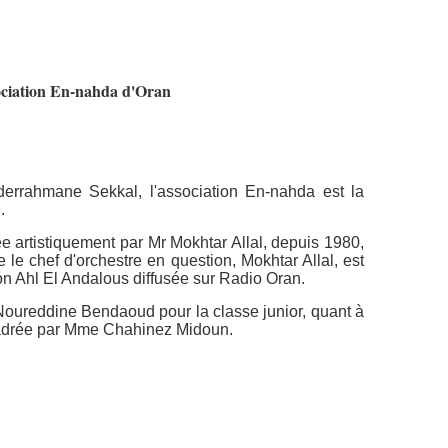
ociation En-nahda d'Oran
errahmane Sekkal, l'association En-nahda est la
.
e artistiquement par Mr Mokhtar Allal, depuis 1980,
e le chef d'orchestre en question, Mokhtar Allal, est
on Ahl El Andalous diffusée sur Radio Oran.
Noureddine Bendaoud pour la classe junior, quant à
encadrée par Mme Chahinez Midoun.