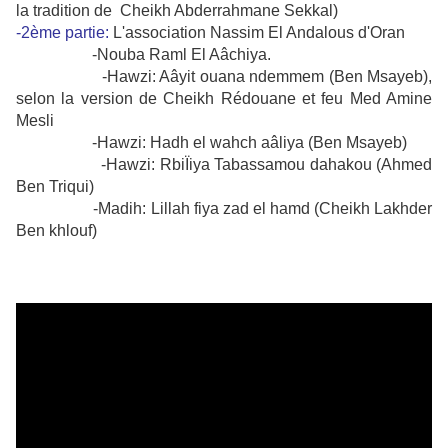
la tradition de Cheikh Abderrahmane Sekkal)
-2ème partie:
L'association Nassim El Andalous d'Oran
-Nouba Raml El Aâchiya.
-Hawzi: Aâyit ouana ndemmem (Ben Msayeb),
selon la version de Cheikh Rédouane et feu Med Amine
Mesli
-Hawzi: Hadh el wahch aâliya (Ben Msayeb)
-Hawzi: RbiÏiya Tabassamou dahakou (Ahmed
Ben Triqui)
-Madih: Lillah fiya zad el hamd (Cheikh Lakhder
Ben khlouf)