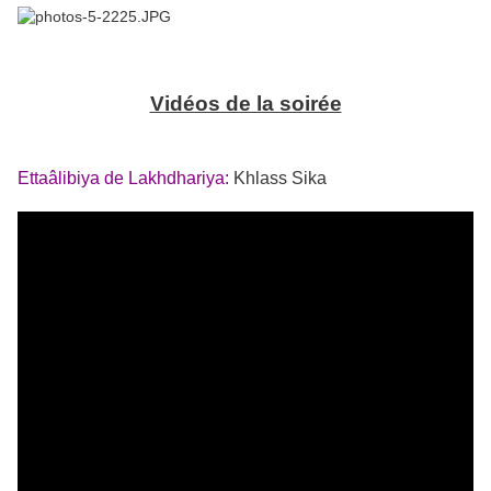
Vidéos de la soirée
Ettaâlibiya de Lakhdhariya:
Khlass Sika