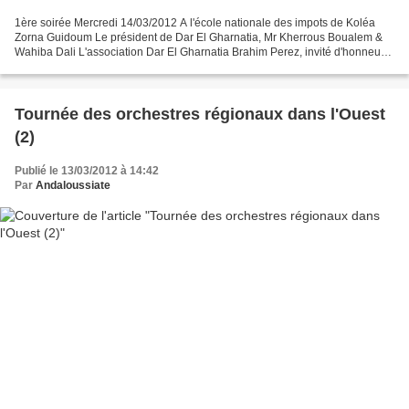
1ère soirée Mercredi 14/03/2012 A l'école nationale des impots de Koléa
Zorna Guidoum Le président de Dar El Gharnatia, Mr Kherrous Boualem &
Wahiba Dali L'association Dar El Gharnatia Brahim Perez, invité d'honneur
(Espagne) Cordoba d'Alger El Bachtrazia...
Tournée des orchestres régionaux dans l'Ouest
(2)
Publié le 13/03/2012 à 14:42
Par
Andaloussiate