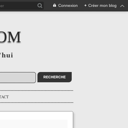
Connexion
+
Créer mon blog
COM
'hui
TACT