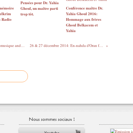
Pensées pour Dr. Yahia
 mémoire
Conférence maître Dr.
Ghoul, un maître parti
elkrim
Yahia Ghoul 2016:
trop tôt.
: Radio
Hommage aux frères
Ghoul Belkacem et
Yahia
9ème édition du festival international de musique andalouse & des musiques anciennes
26 & 27 décembre 2014: En-nahda d'Oran fête son 50 ème anniversaire
Nous sommes sociaux !