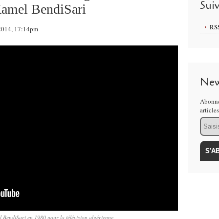
Sui
 Kamel BendiSari
RS
 2014, 17:14pm
New
Abonne
article
Email
 BendiSari en 1980 pour la télévision algérienne.