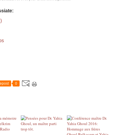
ssiate:
)
os
epost
0