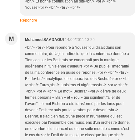
<br /> Et bonne continuation au site<br /> <br /> <br />
Youssef<br /> <br /> <br /> <br />
Répondre
M
Mohamed SAADAOUI
14/09/2011 13:29
<br /> <br /> Pour répondre à Youssef qui disait dans son
commentaire, de façon indirecte, que la conférence donnée à
Tlemcen sur les Beshrafs ne concernait pas la musique
algérienne ni tunisienne d'ailleurs.<br /> Je publie l'integralité
de la ma conférence en guise de réponse. <br /> <br /> <br />
Etude<br /> analytique et comparative des Beshrafs<br /> <br
/> <br /> Turcs,<br /> tunisiens et algériens<br /> <br /> <br />
<br /> <br /> <br /> Le mot « Beshraf »<br /> dérive de deux
termes persans « Bish » et « rou » qui signifient "aller de
l’avant". Le mot Bishrou a été transformé par les turcs pour
devenir Peshrev puis par les arabes pour devenir<br />
Beshraf. Il s'agit, en fait, d'une pièce instrumentale qui est
exécutée par l'ensemble des musiciens d'un orchestre donné,
en ouverture d'un concert ou d’une suite modale comme c’est
le cas du<br /> Fasil de la musique classique turque.<br />