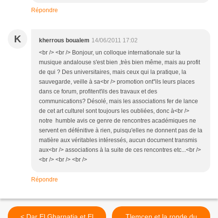
Répondre
K
kherrous boualem
14/06/2011 17:02
<br /> <br /> Bonjour, un colloque internationale sur la
musique andalouse s'est bien ,très bien même, mais au profit
de qui ? Des universitaires, mais ceux qui la pratique, la
sauvegarde, veille à sa<br /> promotion ont''ils leurs places
dans ce forum, profitent'ils des travaux et des
communications? Désolé, mais les associations fer de lance
de cet art culturel sont toujours les oubliées, donc à<br />
notre humble avis ce genre de rencontres académiques ne
servent en défénitive à rien, puisqu'elles ne donnent pas de la
matière aux véritables intéressés, aucun document transmis
aux<br /> associations à la suite de ces rencontres etc...<br />
<br /> <br /> <br />
Répondre
< Dar El Gharnatia et El
Tlemcen et la ronde du