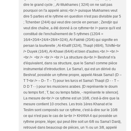
dire le grand cycle ; ,Al-Mukhames ( 32/4) on ne sait pas
pourquoi on l'a appelé ainsi,<br /> puisque Mukhames veut
dire 5 parties et le rythme en question n'est pas divisible par 5
; Tchenber (24/4) qui veut dire cercle en persan ; Zendjir qui
veut dire chaîne, a été donné à ce rythme<br /> parce qu'il est
constitué de l'enchaînement de 5 rythmes (120/4 =
16/4+20/4+24/4+28/4+32/4), Al-Fakhté (20/4) qui signifie en
persan la tourterelle ; Al-Khafif (32/4), Thaqil (48/4), Tchifté<br
/> Duyek (16/4), Al-Khawi (64/4) et bien d'autres.<br /> <br />
<br /> <br /> <br /> <br /> La structure du<br /> Beshraf n'a
d'équivalent, dans sa structure, que le Sama'i comme pièce
instrumental d'introduction. Le Sama'i, qui est un dérivé du
Beshraf, possède un rythme propre, appelé Aksak Sama'i (D –
T T<br /> – D– T – T) pour les turcs et Sama'i Thaqil (D - - T –
D D T - -) pour les musiciens arabes. [D représente le doum
ou temps fort ; T, tac ou temps faible, - représente le silence].
La mesure de<br /> ce rythme est un 10/8, c'est-à-dire que la
mesure contient 10 croches. Les trois 1ères Khanat et le
Teslim sont composés sur ce rythme, c'est-à-dire sur le 10/8
ce qui n'est pas le cas de la<br /> KHANA 4 qui possède un
rythme propre, léger, qui peut être soit un 6/8 ou Sama'i Dardj,
retrouvé dans beaucoup de pièces, un ¾ ou un 3/8, appelé