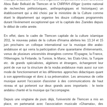
Abou Bakr Belkaïd de Tlemcen et le CNRPAH d'Alger (centre national
de recherches préhistoriques, anthropologiques et historiques) un
établissement qui a été choisi par le ministère de la Culture comme
étant le département qui organise les douze colloques programmés
durant l'évènement exceptionnel que vit la capitale des Zianides depuis
le début de cette année.
En effet, dans le cadre de Tlemcen capitale de la culture islamique
2011, le nouveau palais de la culture d'Imama abritera les 13,14 et 15
juin prochains un colloque international sur la musique dite arabo-
andalouse et qui verra la participation d'une quarantaine d'intervenants,
venus de plusieurs universités étrangères comme l'Espagne, la France,
l'Allemagne, la Finlande, la Tunisie, le Maroc, les Etats-Unis, la Turquie
etc. de grands spécialistes, algériens et étrangers, échangeront leur
point de vue sur la structure de la nouba andalouse mais aussi sur son
mode de fonctionnement et les différentes approches didactiques quant
à son apprentissage et donc à sa préservation. Les amoureux de cette
musique auront l'occasion d'assister à des communications de haut
niveau et qui porteront sur deux grands axes importants : le texte
andalou chanté et la musique qui l'accompagne.
Depuis une vingtaine de jours déjà, l'université de Tlemcen a mis en
place, en partenariat avec l'association musicale «Gharnata», des