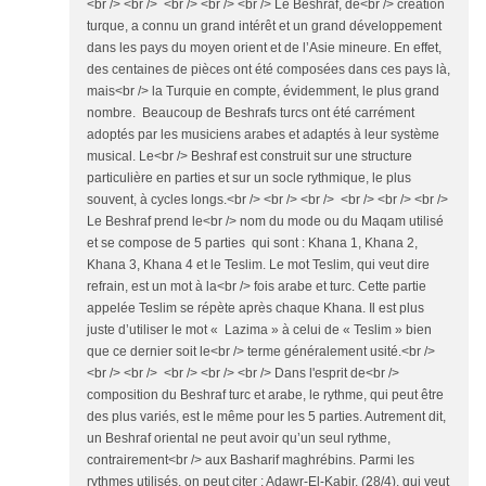
<br /> <br /> <br /> <br /> <br /> Le Beshraf, de<br /> création
turque, a connu un grand intérêt et un grand développement
dans les pays du moyen orient et de l’Asie mineure. En effet,
des centaines de pièces ont été composées dans ces pays là,
mais<br /> la Turquie en compte, évidemment, le plus grand
nombre. Beaucoup de Beshrafs turcs ont été carrément
adoptés par les musiciens arabes et adaptés à leur système
musical. Le<br /> Beshraf est construit sur une structure
particulière en parties et sur un socle rythmique, le plus
souvent, à cycles longs.<br /> <br /> <br /> <br /> <br /> <br />
Le Beshraf prend le<br /> nom du mode ou du Maqam utilisé
et se compose de 5 parties qui sont : Khana 1, Khana 2,
Khana 3, Khana 4 et le Teslim. Le mot Teslim, qui veut dire
refrain, est un mot à la<br /> fois arabe et turc. Cette partie
appelée Teslim se répète après chaque Khana. Il est plus
juste d’utiliser le mot « Lazima » à celui de « Teslim » bien
que ce dernier soit le<br /> terme généralement usité.<br />
<br /> <br /> <br /> <br /> <br /> Dans l'esprit de<br />
composition du Beshraf turc et arabe, le rythme, qui peut être
des plus variés, est le même pour les 5 parties. Autrement dit,
un Beshraf oriental ne peut avoir qu’un seul rythme,
contrairement<br /> aux Basharif maghrébins. Parmi les
rythmes utilisés, on peut citer : Adawr-El-Kabir, (28/4), qui veut