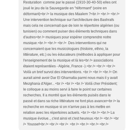
Resturation comme par le passé (1910-30-40-50) elles ont
joué le jeu de la Sauvegarde en "réformant" (voire en
déformant)<br /> la musique des Maalem ?<br /> <br /> <br />
Une intervention technique sur l'architecture des Bashrafs
mais cela ne concernait que de loin le répertoire algérien (ou
tunisien) ou comment puiser des éléments techniques dans
d'autres<br /> musiques pour espérer comprendre notre
musique.<br /> <br /> <br /> Des interventions qui ne
concernaient que les musicologues (histoire, ethno, la
littérature, etc.) ou les éducateurs (méthodes à appliquer pour
l'enseignement de la musique et là les<br /> associations
étaient représentées - Algérie, France -).<br /> <br /> <br />
Voilà un bref survol des interventions. <br /> <br /> <br /> On
aurait aimé avoir Dar El Gharnatia parmi nous mais il y avait
Mezghana d'Alger... <br /> <br /> <br /> Voilà cher Président;
le colloque a au moins servi à faire le point sur certaines
recherches. Il a montré que les éléments puisés dans le
passé et dans sa riche littérature ne font plus avancer<br /> la
recherche en musique si on n'arrive pas à les mettre en
relation avec les répertoires actuels. <br /> <br /> <br /> La
musique évolue.., c'est ainsi et c'est heureux.<br /> <br /> <br
/> Youssef<br /> <br /> <br /> <br /> <br /> <br /> <br />