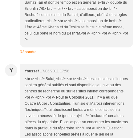
Sama'i Taïr et dont le tempo est en général le<br /> double du
¾, enfin 7/8.<br /> <br /> <br /> La composition du<br />
Beshraf, comme celle du Sama'i, d'ailleurs, obéit à des règles
particulières :<br /> <br /> <br /> la composition de la<br />
1ère et 4ème Khana et du Teslim se fait sur le même mode,
celui qui porte le nom du Beshraf,<br /> <br /> <br /> <br /> <br
/>
Répondre
Y
Youssef
17/06/2011 17:58
<br /> <br /> Salut, <br /> <br /> <br /> Les actes des colloques
sont en général publiés et sont disponibles au niveau des
centres de recherche ou sur les sites Intenet correpondants.
<br /> <br /> <br /> Pour le Colloque 2011 il n'y a eu que
Quatre (Alger , Constantine, Tunisie et Maroc) interventions
"techniques" qui aboutissent toutes à même conclusion à
savoir la nécessité de (penser à)<br /> "restaurer" certaines
pièces du répertoire. Et cet aspect va concerner les musiciens
dans la pratique du répertoire.<br /> <br /> <br /> Question:
Les associations sont-elles prètes à jouer le jeu de la