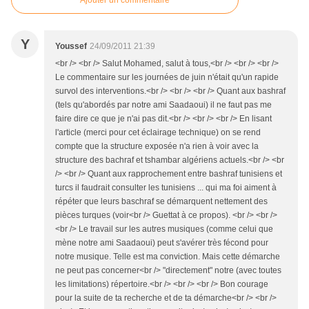
Ajouter un commentaire
Y
Youssef
24/09/2011 21:39
<br /> <br /> Salut Mohamed, salut à tous,<br /> <br /> <br />
Le commentaire sur les journées de juin n'était qu'un rapide
survol des interventions.<br /> <br /> <br /> Quant aux bashraf
(tels qu'abordés par notre ami Saadaoui) il ne faut pas me
faire dire ce que je n'ai pas dit.<br /> <br /> <br /> En lisant
l'article (merci pour cet éclairage technique) on se rend
compte que la structure exposée n'a rien à voir avec la
structure des bachraf et tshambar algériens actuels.<br /> <br
/> <br /> Quant aux rapprochement entre bashraf tunisiens et
turcs il faudrait consulter les tunisiens ... qui ma foi aiment à
répéter que leurs baschraf se démarquent nettement des
pièces turques (voir<br /> Guettat à ce propos). <br /> <br />
<br /> Le travail sur les autres musiques (comme celui que
mène notre ami Saadaoui) peut s'avérer très fécond pour
notre musique. Telle est ma conviction. Mais cette démarche
ne peut pas concerner<br /> "directement" notre (avec toutes
les limitations) répertoire.<br /> <br /> <br /> Bon courage
pour la suite de ta recherche et de ta démarche<br /> <br />