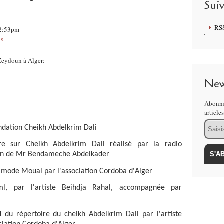
Sui
RS
12:53pm
ls
n Zeydoun à Alger:
New
Abonne
article
Email
ondation Cheikh Abdelkrim Dali
ire sur Cheikh Abdelkrim Dali réalisé par la radio
tion de Mr Bendameche Abdelkader
le mode Moual par l'association Cordoba d'Alger
ml, par l'artiste Beihdja Rahal, accompagnée par
 du répertoire du cheikh Abdelkrim Dali par l'artiste