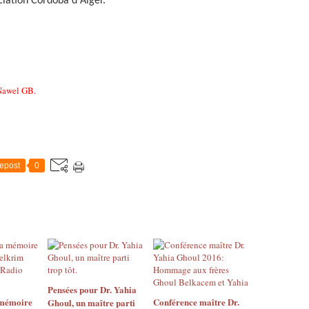
iation Cordoba d'Alger.
Nawel GB.
epost
0
Pensées pour Dr. Yahia
 mémoire
Conférence maître Dr.
Ghoul, un maître parti