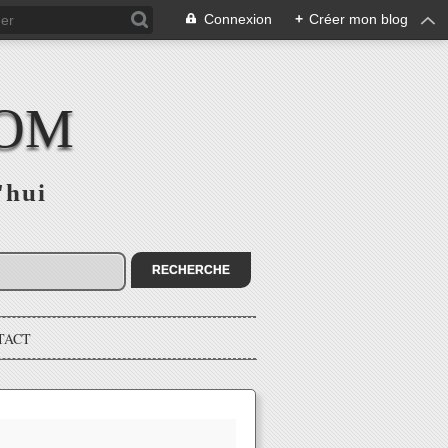
Connexion
+
Créer mon blog
COM
'hui
TACT